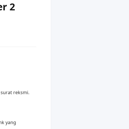
r 2
 surat reksmi.
ink yang