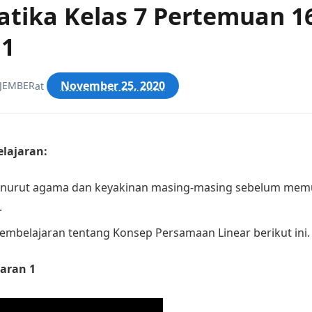
tika Kelas 7 Pertemuan 1
 1
November 25, 2020
 JEMBER
at
lajaran:
nurut agama dan keyakinan masing-masing sebelum memu
.
embelajaran tentang Konsep Persamaan Linear berikut ini.
aran 1